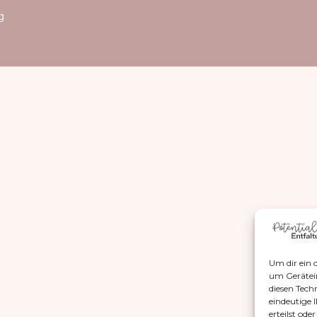
g
Um dir ein 
um Gerätei
diesen Tech
eindeutige 
erteilst od